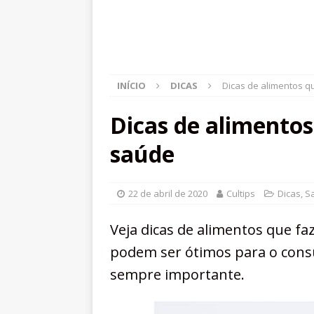
INÍCIO
DICAS
Dicas de alimentos 
Dicas de alimento
saúde
22 de abril de 2020
Cultips
Dicas
,
S
Veja dicas de alimentos que f
podem ser ótimos para o consu
sempre importante.