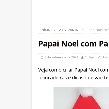
INÍCIO
ATIVIDADES
Papai Noel com 
Papai Noel com Pali
8 de setembro de 2022
Cultips
Ativ
Veja como criar Papai Noel com
brincadeiras e dicas que vão te