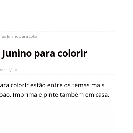
ão Junino para colorir
Junino para colorir
hos
0
ara colorir estão entre os temas mais
 João. Imprima e pinte também em casa.