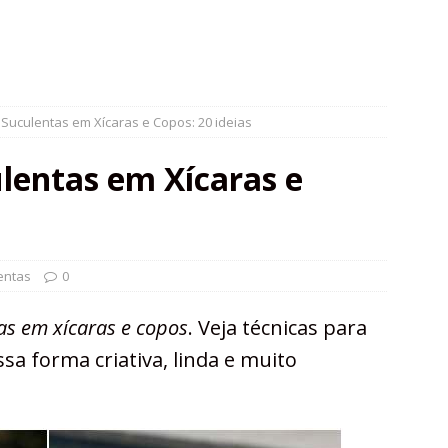
Suculentas em Xícaras e Copos: 20 ideias
lentas em Xícaras e
entas
0
as em xícaras e copos
. Veja técnicas para
ssa forma criativa, linda e muito