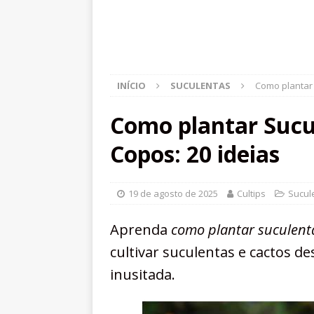
INÍCIO
SUCULENTAS
Como plantar 
Como plantar Sucu
Copos: 20 ideias
19 de agosto de 2025
Cultips
Sucul
Aprenda
como plantar suculent
cultivar suculentas e cactos de
inusitada.