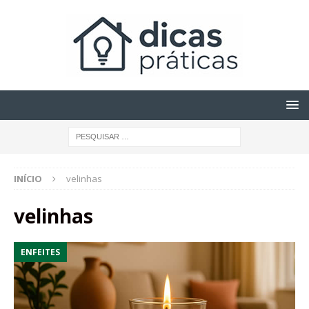
INÍCIO
velinhas
velinhas
ENFEITES