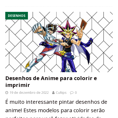
DESENHOS
Desenhos de Anime para colorir e
imprimir
19 de dezembro de 2022
Cultips
0
É muito interessante pintar desenhos de
anime! Estes modelos para colorir serão