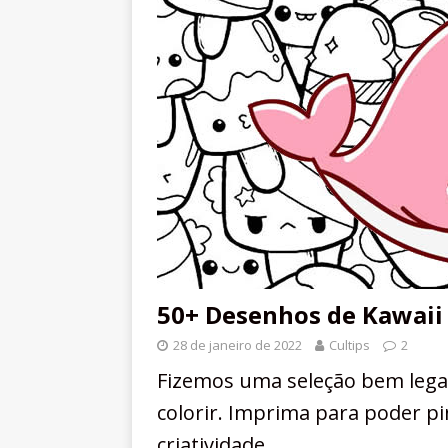
50+ Desenhos de Kawaii 
28 de janeiro de 2022
Cultips
2
Fizemos uma seleção bem legal
colorir. Imprima para poder p
criatividade.