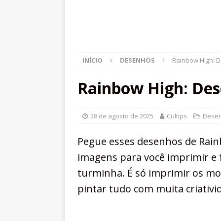
INÍCIO
DESENHOS
Rainbow High: D
Rainbow High: Des
28 de agosto de 2025
Cultips
Dese
Pegue esses desenhos de Rainb
imagens para você imprimir e f
turminha. É só imprimir os mo
pintar tudo com muita criativi