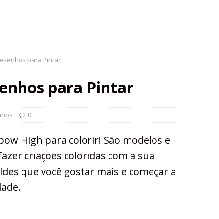
esenhos para Pintar
enhos para Pintar
nhos
0
ow High para colorir! São modelos e
azer criações coloridas com a sua
ldes que você gostar mais e começar a
dade.