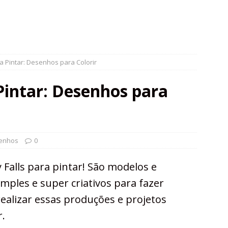
ra Pintar: Desenhos para Colorir
 Pintar: Desenhos para
enhos
0
 Falls para pintar! São modelos e
imples e super criativos para fazer
realizar essas produções e projetos
r.