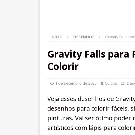
INÍCIO
DESENHOS
Gravity Falls pa
Gravity Falls para
Colorir
1 de setembro de 2025
Cultips
Des
Veja esses desenhos de Gravity
desenhos para colorir fáceis, s
pinturas. Vai ser ótimo poder 
artísticos com lápis para colori