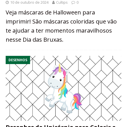
10 de outubro de 2024
Cultips
0
Veja máscaras de Halloween para
imprimir! São máscaras coloridas que vão
te ajudar a ter momentos maravilhosos
nesse Dia das Bruxas.
DESENHOS